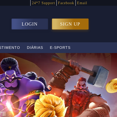
24*7 Support
Facebook
Email
LOGIN
SIGN UP
STIMENTO
DIÁRIAS
E-SPORTS