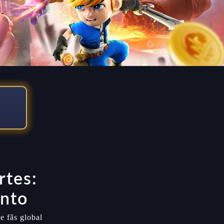
rtes:
nto
e fãs global