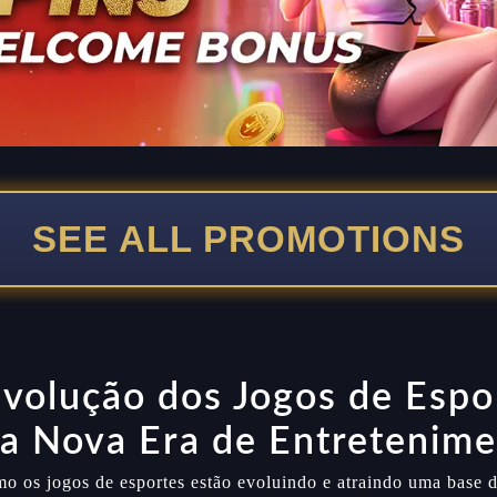
SEE ALL PROMOTIONS
volução dos Jogos de Espo
 Nova Era de Entretenime
o os jogos de esportes estão evoluindo e atraindo uma base d