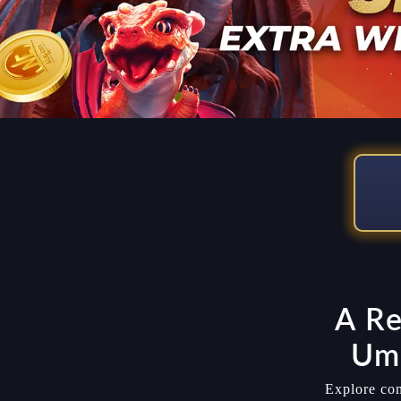
A Re
Uma
Explore com