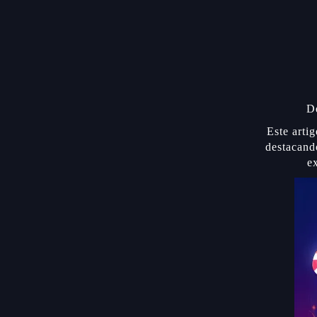
De
Este arti
destacando
e