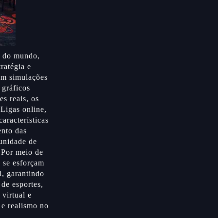
r do mundo,
ratégia e
 em simulações
 gráficos
s reais, os
 Ligas online,
aracterísticas
ento das
munidade de
 Por meio de
s se esforçam
l, garantindo
de esportes,
virtual e
 e realismo no