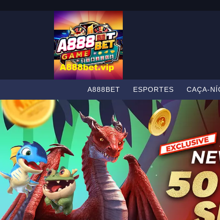
A888BET
ESPORTES
CAÇA-NÍ